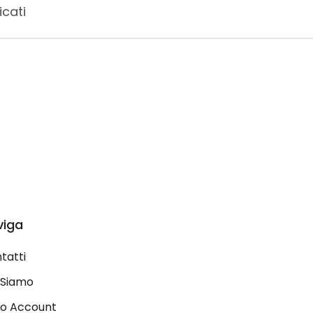
icati
viga
tatti
 Siamo
Mio Account